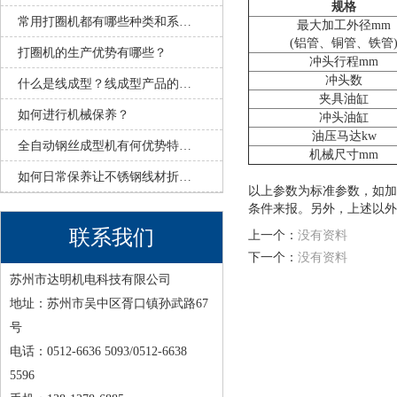
规格
常用打圈机都有哪些种类和系…
最大加工外径mm
(铝管、铜管、铁管
打圈机的生产优势有哪些？
冲头行程mm
冲头数
什么是线成型？线成型产品的…
夹具油缸
如何进行机械保养？
冲头油缸
油压马达kw
全自动钢丝成型机有何优势特…
机械尺寸mm
如何日常保养让不锈钢线材折…
以上参数为标准参数，如加
条件来报。另外，上述以外
联系我们
上一个：
没有资料
下一个：
没有资料
苏州市达明机电科技有限公司
地址：苏州市吴中区胥口镇孙武路67
号
电话：0512-6636 5093/0512-6638
5596